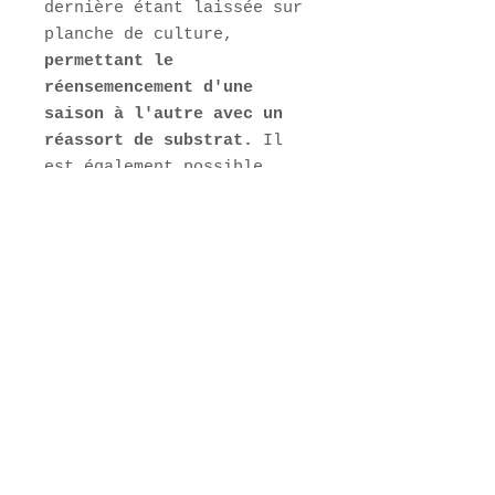
dernière étant laissée sur
planche de culture,
permettant le
réensemencement d'une
saison à l'autre avec un
réassort de substrat.
Il
est également possible
d'entretenir annuellement
son mycélium à l'aide de
demi-palette de
blanc également.
ECOCERT FR-BIO-01
Agriculture biologique
française
*
les rendement ont été
mesuré dans nos champs et
sont dépendant de